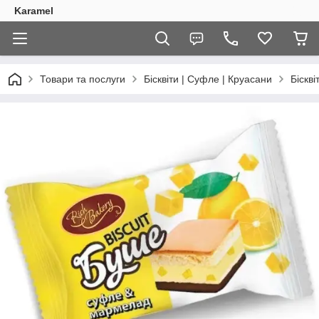
Karamel
Товари та послуги
Бісквіти | Суфле | Круасани
Біскв