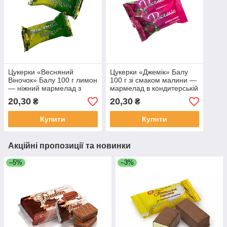
Цукерки «Весняний
Цукерки «Джемік» Балу
Віночок» Балу 100 г лимон
100 г зі смаком малини —
— ніжний мармелад з
мармелад в кондитерській
цитрусовим смаком в
глазурі
20,30
20,30
₴
₴
глазурі
Купити
Купити
Акційні пропозиції та новинки
–5%
–3%