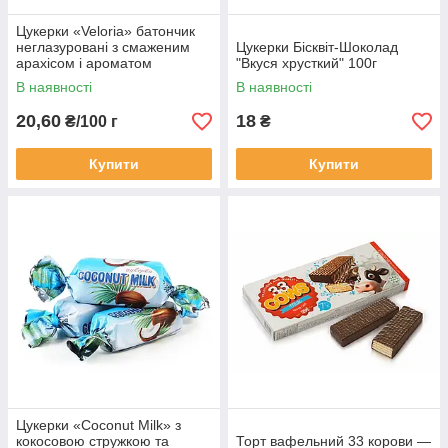
Цукерки «Veloria» батончик
неглазуровані з смаженим
Цукерки Бісквіт-Шоколад
арахісом і ароматом
"Вкуся хрусткий" 100г
паливного молока (ХБФ),
В наявності
В наявності
вагові, 100 г
20,60
18
₴/100 г
₴
Купити
Купити
Цукерки «Coconut Milk» з
кокосовою стружкою та
Торт вафельний 33 корови —