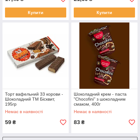
Купити
Купити
Торт вафельний 33 корови -
Шоколадний крем - паста
Шоколадний ТМ Бісквит,
"Chocofini" з шоколадним
195гр
смаком, 400г
Немає в наявності
Немає в наявності
59
83
₴
₴