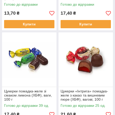
Готово до відправки
Готово до відправки
13,70
17,40
₴
₴
Купити
Купити
Цукерки помадка-желе зі
Цукерки «Інтрига» помадка-
смаком лимона (ХБФ), ваги,
желе з какао та вишневим
100 г
пюре (ХБФ), вагові, 100 г
Готово до відправки 39 од.
Готово до відправки 25 од.
17,40
21,60
₴
₴