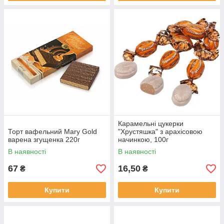
Карамельні цукерки
Торт вафельний Mary Gold
"Хрустяшка" з арахісовою
варена згущенка 220г
начинкою, 100г
В наявності
В наявності
67
16,50
₴
₴
Купити
Купити