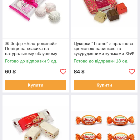
​🎀 Зефір «Біло-рожевий» —
Цукерки "Ti amo" з праліново-
Повітряна класика на
кремовою начинкою та
натуральному яблучному
кукурудзяними кульками ХБФ
пюре, 260 г.
92 г
Готово до відправки 9 од.
Готово до відправки 18 од.
60
84
₴
₴
Купити
Купити