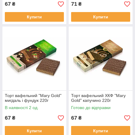
67
71
₴
₴
Купити
Купити
Торт вафельний "Mary Gold"
Торт вафельний ХКФ "Mary
мигдаль і фундук 220г
Gold" капучино 220г
В наявності 2 од.
Готово до відправки
67
67
₴
₴
Купити
Купити