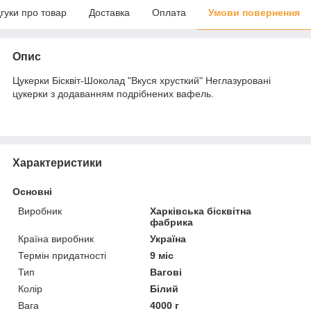
дгуки про товар
Доставка
Оплата
Умови повернення
Опис
Цукерки Бісквіт-Шоколад "Вкуся хрусткий" Неглазуровані
цукерки з додаванням подрібнених вафель.
Характеристики
Основні
Виробник
Харківська бісквітна
фабрика
Країна виробник
Україна
Термін придатності
9 міс
Тип
Вагові
Колір
Білий
Вага
4000 г