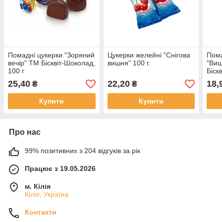
Помадні цукерки "Зоряний
Цукерки желейні "Снігова
Пома
вечір" ТМ Бісквіт-Шоколад,
вишня" 100 г.
"Виш
100 г
Біск
25,40
22,20
18,
₴
₴
Купити
Купити
Про нас
99% позитивних з 204 відгуків за рік
Працює з 19.05.2026
м. Кілія
Кілія, Україна
Контакти