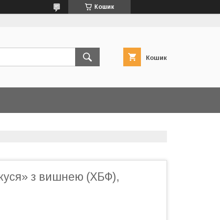
Кошик
Кошик
куся» з вишнею (ХБФ),