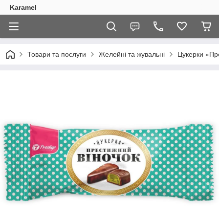
Karamel
Товари та послуги
Желейні та жувальні
Цукерки «Пре