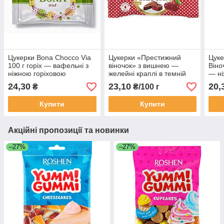
Цукерки Bona Chocco Via
Цукерки «Престижний
Цуке
100 г горіх — вафельні з
віночок» з вишнею —
Віно
ніжною горіховою
желейні краплі в темній
— ні
начинкою в кондитерській
глазурі, вагові 100 г
цитр
24,30
23,10
20,
₴
₴/100 г
глазурі
глаз
Купити
Купити
Акційні пропозиції та новинки
–27%
–27%