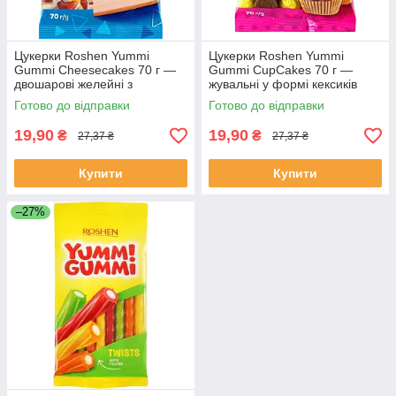
Цукерки Roshen Yummi
Цукерки Roshen Yummi
Gummi Cheesecakes 70 г —
Gummi CupCakes 70 г —
двошарові желейні з
жувальні у формі кексиків
вершковим смаком чізкейку
Готово до відправки
Готово до відправки
19,90
19,90
₴
₴
27,37 ₴
27,37 ₴
Купити
Купити
–27%