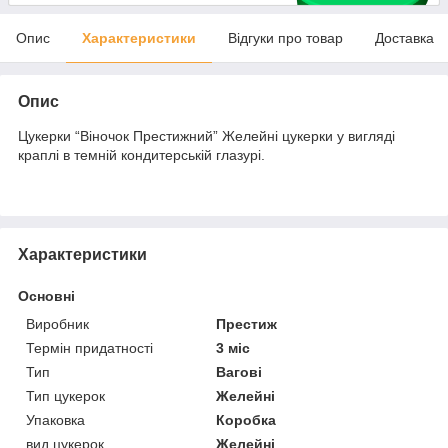
Опис
Характеристики
Відгуки про товар
Доставка
Опис
Цукерки “Віночок Престижний” Желейні цукерки у вигляді
краплі в темній кондитерській глазурі.
Характеристики
Основні
Виробник
Престиж
Термін придатності
3 міс
Тип
Вагові
Тип цукерок
Желейні
Упаковка
Коробка
вид цукерок
Желейні