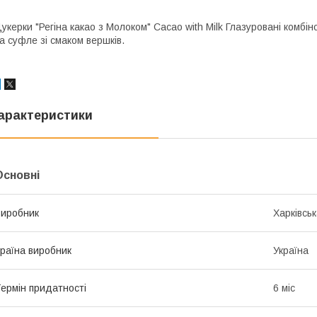
укерки "Регіна какао з Молоком" Cacao with Milk Глазуровані комбі
а суфле зі смаком вершків.
арактеристики
Основні
иробник
Харківськ
раїна виробник
Україна
ермін придатності
6 міс