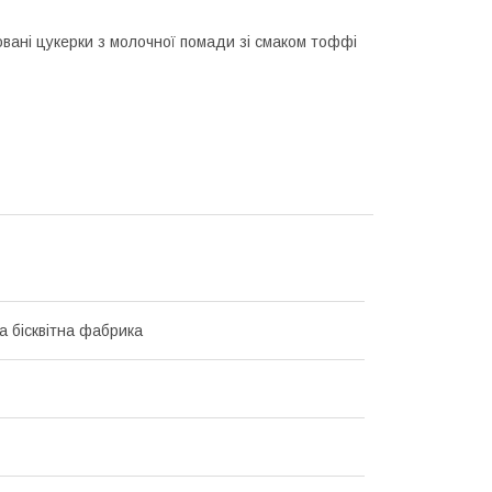
новані цукерки з молочної помади зі смаком тоффі
а бісквітна фабрика