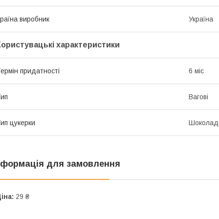
раїна виробник
Україна
Користувацькі характеристики
ермін придатності
6 міс
ип
Вагові
ип цукерки
Шоколад
нформація для замовлення
іна:
29 ₴