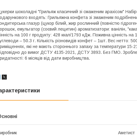
укерки шоколадні "Грильяж класичний зі смаженим арахісом" Набі
одарункового входять: Грильяжна конфета зі змаженим подрібненим
ондитерська глазур (цукор білий, жир рослинний (повністю гідроге
орошок, емульгатор (соєвий лецитин) ароматизатори: ванілін, "кака
інність на 100 г продукту: 428 ккал/1793 кДж. Поживна цінність на 10
углеводи – 50.3 г. Кількість різновидів конфет – 1шт. Вес нетто: 50
риміщеннях, які не мають стороннього запаху за температури 15-21
ідповідно до вимог ДСТУ 4135-2021, ДСТУ 3893. Без ГМО. Зроблен
ридатності: 6 місяців від дати виробництва.
арактеристики
Основні
иробник
Аметист