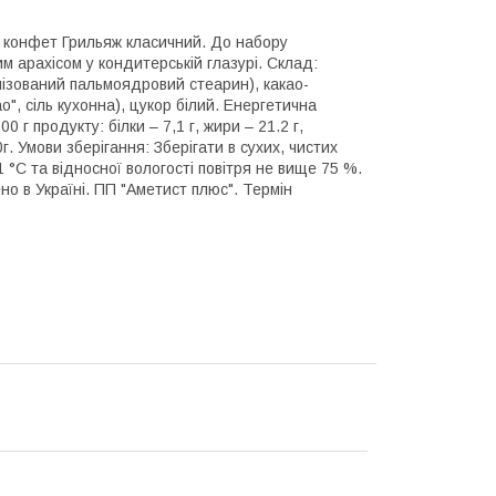
р конфет Грильяж класичний. До набору
 арахісом у кондитерській глазурі. Склад:
нізований пальмоядровий стеарин), какао-
о", сіль кухонна), цукор білий. Енергетична
0 г продукту: білки – 7,1 г, жири – 21.2 г,
0г. Умови зберігання: Зберігати в сухих, чистих
 °С та відносної вологості повітря не вище 75 %.
о в Україні. ПП "Аметист плюс". Термін