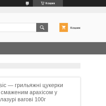
Кошик
Кошик
ssic — грильяжні цукерки
і смаженим арахісом у
лазурі вагові 100г