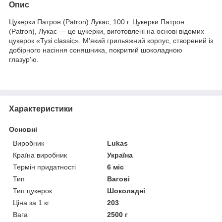
Опис
Цукерки Патрон (Patron) Лукас, 100 г. Цукерки Патрон
(Patron), Лукас — це цукерки, виготовлені на основі відомих
цукерок «Тузі classic». М'який грильяжний корпус, створений із
добірного насіння соняшника, покритий шоколадною
глазур'ю.
Характеристики
Основні
Виробник
Lukas
Країна виробник
Україна
Термін придатності
6 міс
Тип
Вагові
Тип цукерок
Шоколадні
Ціна за 1 кг
203
Вага
2500 г