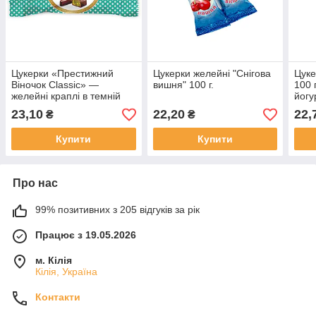
Цукерки «Престижний
Цукерки желейні "Снігова
Цуке
Віночок Classic» —
вишня" 100 г.
100 
желейні краплі в темній
йогу
кондитерській глазурі, 100
начи
23,10
22,20
22,
₴
₴
г
Купити
Купити
Про нас
99% позитивних з 205 відгуків за рік
Працює з 19.05.2026
м. Кілія
Кілія, Україна
Контакти