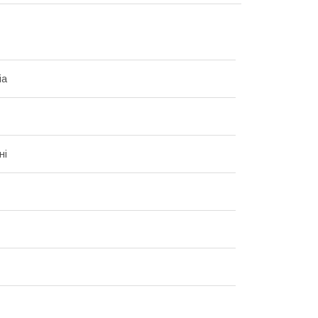
ia
ні