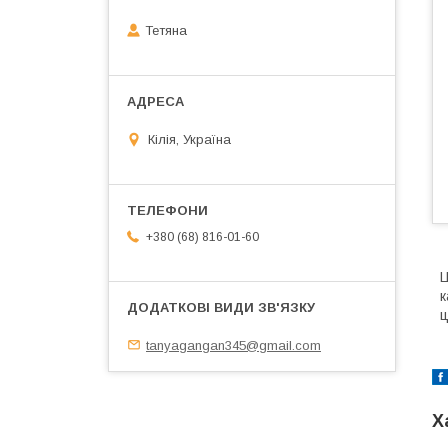
Тетяна
Кілія, Україна
+380 (68) 816-01-60
Ц
к
ц
tanyagangan345@gmail.com
Х