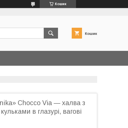
Кошик
Кошик
ika» Chocco Via — халва з
кульками в глазурі, вагові