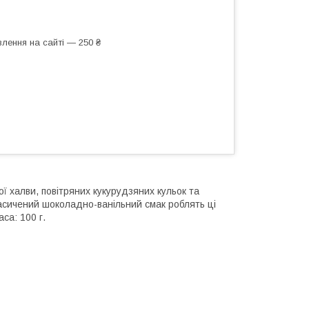
лення на сайті — 250 ₴
ї халви, повітряних кукурудзяних кульок та
 насичений шоколадно-ванільний смак роблять ці
са: 100 г.