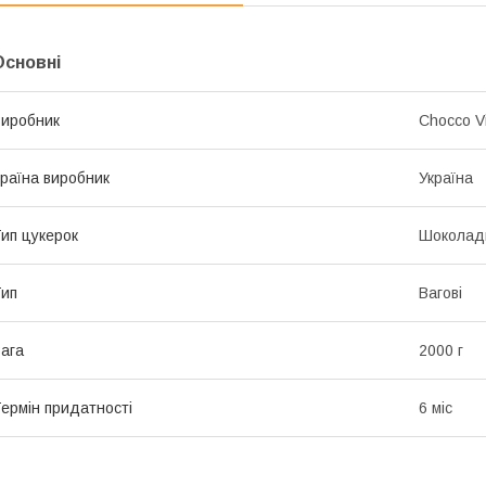
Основні
иробник
Chocco V
раїна виробник
Україна
ип цукерок
Шоколад
ип
Вагові
ага
2000 г
ермін придатності
6 міс