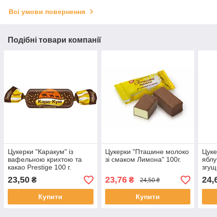
Всі умови повернення
Подібні товари компанії
Цукерки "Каракум" із
Цукерки "Пташине молоко
Цук
вафельною крихтою та
зі смаком Лимона" 100г.
яблу
какао Prestige 100 г.
згущ
вагов
23,50
23,76
24,
₴
₴
24,50 ₴
Купити
Купити