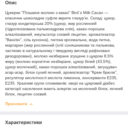
Опис
Цукерки "Пташине молоко з какао" Bird`s Milk Cacao —
класичне шоколадне суфле вкрите глазур'ю. Склад: цукор,
глазур кондитерська 20% (цукор, жир рослинний
(гідрогенізована пальмоядрова олія), какао-порошок
алкалізований, емульгатор соєвий лецитин, ароматизатор
"Ванілін", сіль кухонна), патока крохмальна, вода питна,
маргарин (жир рослинний (олії соняшникова та пальмова,
частково в натуральному і твердому вигляді рафіновані
дезодоровані), молоко незбиране згущене з цукром 8,5%
жиру (молоко коров’яче незбиране, цукор білий (43,5%),
цукор молочний), какао-порошок алкалізований, загущувач
агар-агар, білок сухий яєчний, ароматизатор "Крем брюле",
регулятор кислотності кислота лимонна, консерванти Е235,
Е235. Уразливі групи споживачів: хворі на цукровий діабет,
категорії населення мають алергію на молочний білок, яєчний
білок, лецитин соєвий.
Приховати
Характеристики