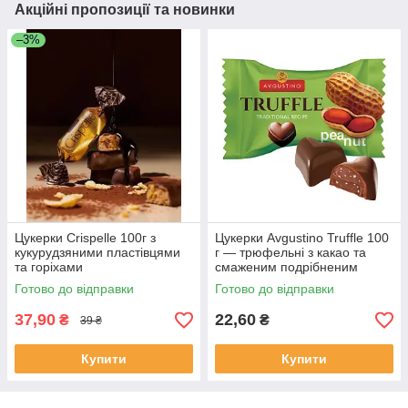
Акційні пропозиції та новинки
–3%
Цукерки Crispelle 100г з
Цукерки Avgustino Truffle 100
кукурудзяними пластівцями
г — трюфельні з какао та
та горіхами
смаженим подрібненим
арахісом
Готово до відправки
Готово до відправки
37,90
22,60
₴
₴
39 ₴
Купити
Купити