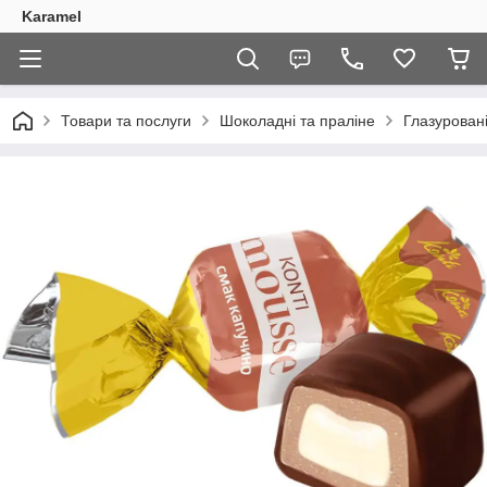
Karamel
Товари та послуги
Шоколадні та праліне
Глазуровані