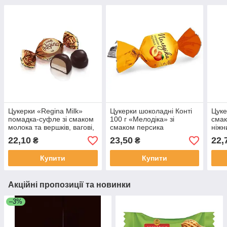
Цукерки «Regina Milk»
Цукерки шоколадні Конті
Цуке
помадка-суфле зі смаком
100 г «Мелодіка» зі
смак
молока та вершків, вагові,
смаком персика
ніжн
100 г
глаз
22,10
23,50
22,
₴
₴
Купити
Купити
Акційні пропозиції та новинки
–3%