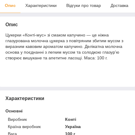
Опис
Характеристики
Відгуки про товар
Доставка
Опис
Цукерки «Конті-мус» зі смаком капучино — це ніжна
глазурована молочна цукерка з повітряним збитим мусом з
виразним кавовим ароматом капучино. Делікатна молочна
основа у поєднанні з легким мусом та солодкою глазур'ю
створює вишукане та апетитне ласощі. Маса: 100 г.
Характеристики
Основні
Виробник
Конті
Країна виробник
Україна
Вага
100 г