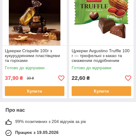
Цукерки Crispelle 100г з
Цукерки Avgustino Truffle 100
кукурудзяними пластівцями
г — трюфельні з какао та
та горіхами
смаженим подрібненим
арахісом
Готово до відправки
Готово до відправки
37,90
22,60
₴
₴
39 ₴
Купити
Купити
Про нас
99% позитивних з 204 відгуків за рік
Працює з 19.05.2026