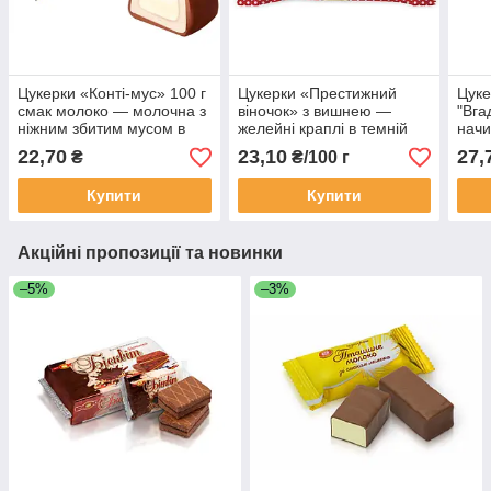
Цукерки «Конті-мус» 100 г
Цукерки «Престижний
Цуке
смак молоко — молочна з
віночок» з вишнею —
"Вга
ніжним збитим мусом в
желейні краплі в темній
начи
глазурі
глазурі, вагові 100 г
100 
22,70
23,10
27,
₴
₴/100 г
Купити
Купити
Акційні пропозиції та новинки
–5%
–3%