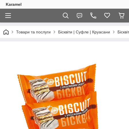
Karamel
Товари та послуги
Бісквіти | Суфле | Круасани
Біскв