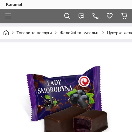
Karamel
Товари та послуги
Желейні та жувальні
Цукерка жел