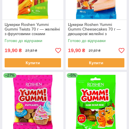
Цукерки Roshen Yummi
Цукерки Roshen Yummi
Gummi Twists 70 г — желейні
Gummi Cheesecakes 70 г —
з фруктовими соками
двошарові желейні з
вершковим смаком чізкейку
Готово до відправки
Готово до відправки
19,90
19,90
₴
₴
27,37 ₴
27,37 ₴
Купити
Купити
–27%
–5%