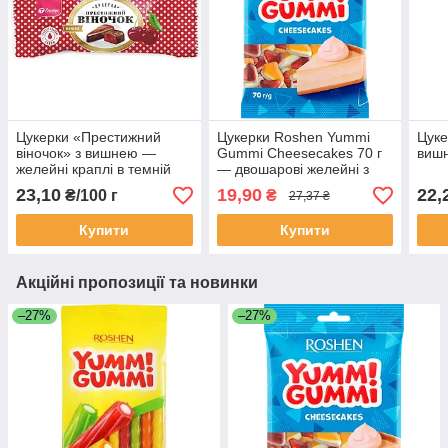
Цукерки «Престижний
Цукерки Roshen Yummi
Цуке
віночок» з вишнею —
Gummi Cheesecakes 70 г
вишн
желейні краплі в темній
— двошарові желейні з
глазурі, вагові 100 г
вершковим смаком
23,10
19,90
22,
₴/100 г
₴
27,37 ₴
чізкейку
Купити
Купити
Акційні пропозиції та новинки
–27%
–27%