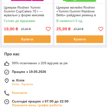
Цукерки Roshen Yummi
Цукерки желейні Roshen
Gummi CupCakes 70 г —
«Yummi Gummi Rainbow
жувальні у формі кексиків
Belts» райдужні ремінці в
цукрі, 70 г
Готово до відправки
В наявності 5 од.
19,90
25,99
₴
₴
27,37 ₴
27,37 ₴
Купити
Купити
Про нас
99% позитивних з 209 відгуків за рік
Працює з 19.05.2026
м. Кілія
Кілія, Україна
Контакти
Сьогодні працює з 07:00 до 22:00
Показати весь графік роботи