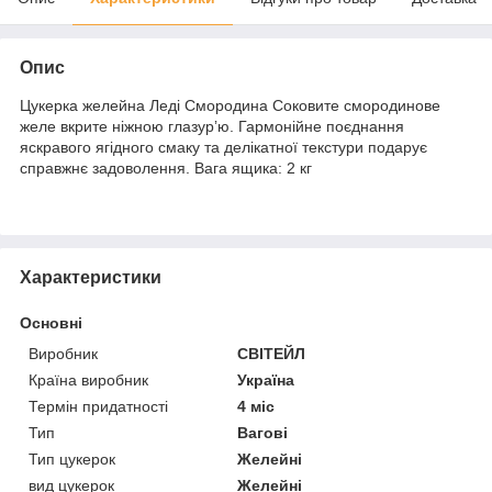
Опис
Цукерка желейна Леді Смородина Соковите смородинове
желе вкрите ніжною глазурʼю. Гармонійне поєднання
яскравого ягідного смаку та делікатної текстури подарує
справжнє задоволення. Вага ящика: 2 кг
Характеристики
Основні
Виробник
СВІТЕЙЛ
Країна виробник
Україна
Термін придатності
4 міс
Тип
Вагові
Тип цукерок
Желейні
вид цукерок
Желейні