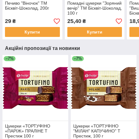
Печиво "Віночок" ТМ
Помадні цукерки "Зоряний
Пома
Бісквіт-Шоколад, 200г
вечір" ТМ Бісквіт-Шоколад,
"Виш
100 г
Біск
29
25,40
18,
₴
₴
Купити
Купити
Акційні пропозиції та новинки
–7%
–7%
Цукерки «ТОРТУФІНО
Цукерки «ТОРТУФІНО
«ПАРІЖ» ПРАЛІНЕ Т
"МІЛАН" КАПУЧИНО" Т
Престиж 100 г
Престиж, 100 г