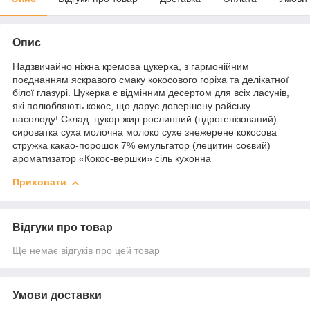
Опис
Надзвичайно ніжна кремова цукерка, з гармонійним
поєднанням яскравого смаку кокосового горіха та делікатної
білої глазурі. Цукерка є відмінним десертом для всіх ласунів,
які полюбляють кокос, що дарує довершену райську
насолоду! Склад: цукор жир рослинний (гідрогенізований)
сироватка суха молочна молоко сухе знежерене кокосова
стружка какао-порошок 7% емульгатор (лецитин соєвий)
ароматизатор «Кокос-вершки» сіль кухонна
Приховати
Відгуки про товар
Ще немає відгуків про цей товар
Умови доставки