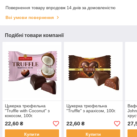
Повернення товару впродовж 14 днів за домовленістю
Всі умови повернення
Подібні товари компанії
Цукерка трюфельна
Цукерка трюфельна
Вафе
"Truffle with Coconut" з
"Truffle" з арахісом, 100г.
John
кокосом, 100г.
хрус
коко
22,60
22,60
27,
₴
₴
глаз
Купити
Купити