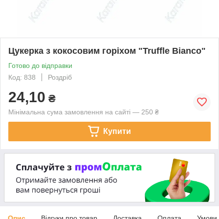
Цукерка з кокосовим горіхом "Truffle Bianco"
Готово до відправки
Код: 838
Роздріб
24,10
₴
Мінімальна сума замовлення на сайті — 250 ₴
Купити
Опис
Відгуки про товар
Доставка
Оплата
Умови