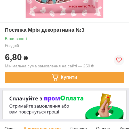
Посипка Мрія декоративна №3
В наявності
Роздріб
6,80
₴
Мінімальна сума замовлення на сайті — 250 ₴
Купити
Опис
Відгуки про товар
Доставка
Оплата
Умов