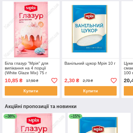
Біла глазур "Мрія" для
Ванільний цукор Мрія 10 г
Цуке
випікання на 4 порції
смак
(White Glaze Mix) 75 г
100 
10,85
2,30
20,
₴
₴
17,50 ₴
2,70 ₴
Купити
Купити
Акційні пропозиції та новинки
–38%
–15%