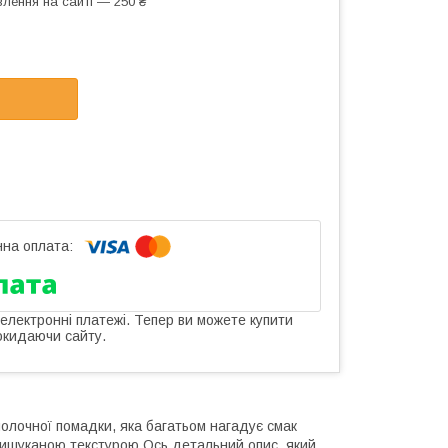
лення на сайті — 250 ₴
 електронні платежі. Тепер ви можете купити
окидаючи сайту.
олочної помадки, яка багатьом нагадує смак
 вишуканою текстурою.​Ось детальний опис, який