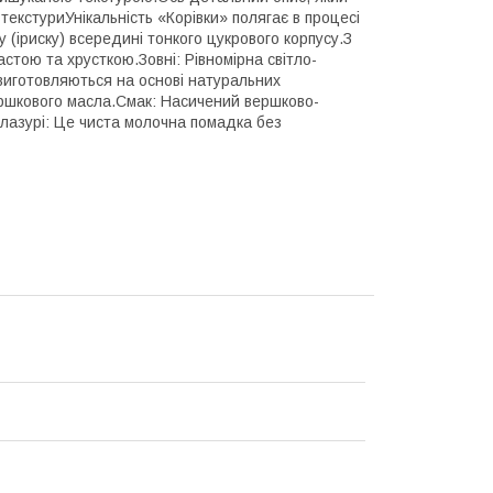
текстури​Унікальність «Корівки» полягає в процесі
у (іриску) всередині тонкого цукрового корпусу.​З
тою та хрусткою.​Зовні: Рівномірна світло-
и виготовляються на основі натуральних
ершкового масла.​Смак: Насичений вершково-
 глазурі: Це чиста молочна помадка без