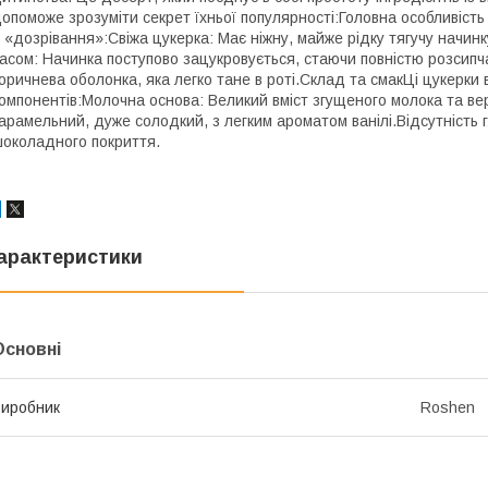
опоможе зрозуміти секрет їхньої популярності:​Головна особливість 
ї «дозрівання»:​Свіжа цукерка: Має ніжну, майже рідку тягучу начинк
асом: Начинка поступово зацукровується, стаючи повністю розсипчас
оричнева оболонка, яка легко тане в роті.​Склад та смак​Ці цукерк
омпонентів:​Молочна основа: Великий вміст згущеного молока та в
арамельний, дуже солодкий, з легким ароматом ванілі.​Відсутність
околадного покриття.
арактеристики
Основні
иробник
Roshen