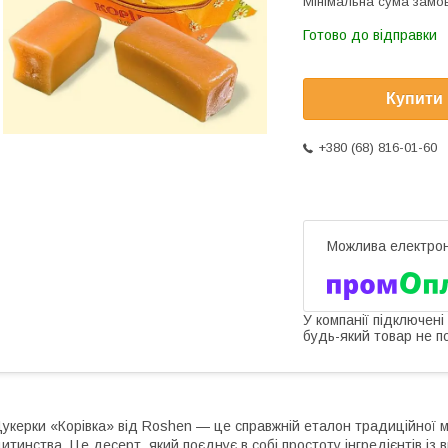
Мінімальна сума замов
Готово до відправки
Купити
+380 (68) 816-01-60
У компанії підключені
будь-який товар не п
укерки «Корівка» від Roshen — це справжній еталон традиційної м
итинства. Це десерт, який поєднує в собі простоту інгредієнтів із