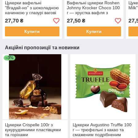
Цукерки вафельні
Вафельні цукерки Roshen
Цуке
"Вгадай-но" з шоколадною
Johnny Krocker Choco 100
Milk
начинкою у глазурі вагові
г — хрустка вафля з
100 г
шоколадною начинкою
27,70
27,50
27,
₴
₴
Купити
Купити
Акційні пропозиції та новинки
–3%
Цукерки Crispelle 100г з
Цукерки Avgustino Truffle 100
кукурудзяними пластівцями
г — трюфельні з какао та
та горіхами
смаженим подрібненим