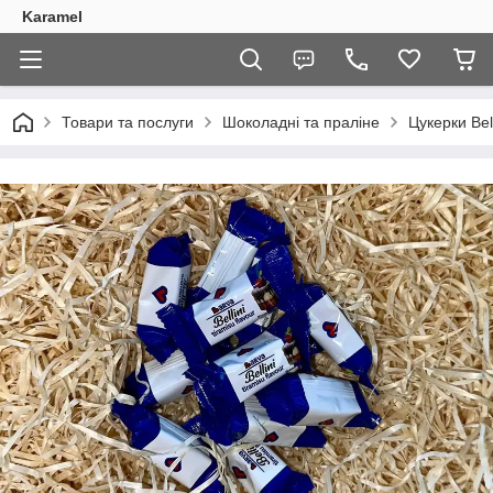
Karamel
Товари та послуги
Шоколадні та праліне
Цукерки Bell