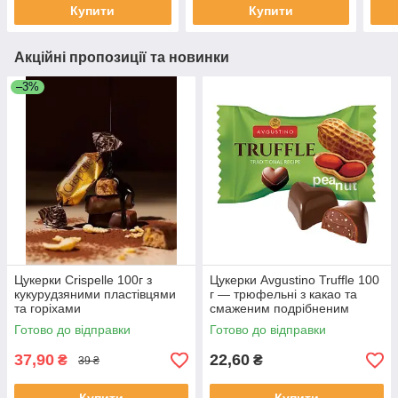
Купити
Купити
Акційні пропозиції та новинки
–3%
Цукерки Crispelle 100г з
Цукерки Avgustino Truffle 100
кукурудзяними пластівцями
г — трюфельні з какао та
та горіхами
смаженим подрібненим
арахісом
Готово до відправки
Готово до відправки
37,90
22,60
₴
₴
39 ₴