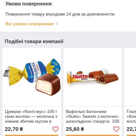
Умови повернення
Повернення товару впродовж 14 днів за домовленістю
Всі умови повернення
Подібні товари компанії
Цукерки «Конті-мус» 100 г
Вафельні батончики
Глаз
смак молоко — молочна з
«Nutto» Sweets з молочно-
«Кон
ніжним збитим мусом в
шоколадною глазур'ю, 100
моло
глазурі
г
смак
22,70
25,60
22,
₴
₴