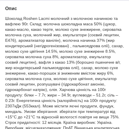
Опис
Шоколад Roshen Lacmi молочний з молочною начинкою та
вафлею 90г. Склад: молочна шоколадна маса 50% (цукор,
какао-масло, какао терте, молоко сухе знежирене, сироватка
молочна суха, молочний жир, емульгатори (соєвий лецитин,
Е476), ароматизатор ванілін), молочна начинка 37% (жир
кондитерський (негідрогенізовані) , пальмоядрова олії), сахар,
молоко сухе цвітіння 14.5%, молоко сухе знежирене 8.5%,
сироватка молочна суха 8%, ароматизатор, емульгатор
соєвий лецитин), вафля з какао 13% (борошно пшеничне в/г,
жир кондитерський пальмоядрова олії), сахар, молоко сухе
знежирене, какао-порошок зі зниженим вмістом жиру 6%,
сироватка молочна суха, молоко сухе цвітіння, емульгатор
соєвий лецитин, розпушувачі (гідрокарбонат амонію,
гідрокарбонат натрію), олія. Харчова цінність на 100г
продукту: білки – 7.7г, жири – 34.9г, вуглеводи – 51.2г, сіль –
0.23г. Енергетична цінність (калорійність) на 100г продукту:
2307кДж (553ккал). Може містити яєчні продукти, фундук,
миндаль. Умови зберігання: зберігати при температурі від
+15°С до +21°С та відносній вологості повітря не вище 75%.
Строк придатності: 12 місяців. Країна виробник: Україна.
Виробник, місцезнаходження: ПрАТ Вінницька кондитерська