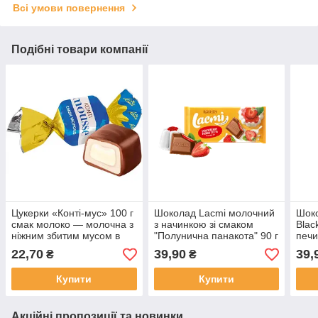
Всі умови повернення
Подібні товари компанії
Цукерки «Конті-мус» 100 г
Шоколад Lacmi молочний
Шок
смак молоко — молочна з
з начинкою зі смаком
Blac
ніжним збитим мусом в
"Полунична панакота" 90 г
печи
глазурі
22,70
39,90
39,
₴
₴
Купити
Купити
Акційні пропозиції та новинки