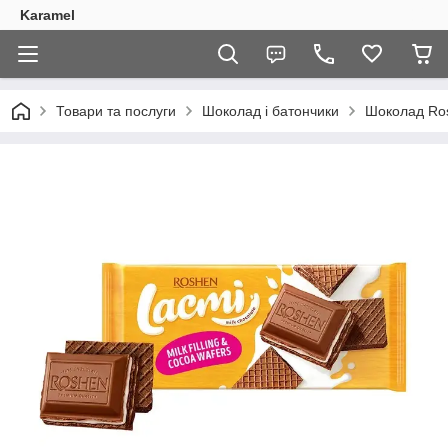
Karamel
Товари та послуги
Шоколад і батончики
Шоколад Ros