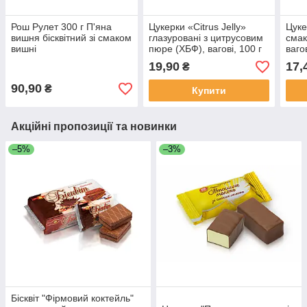
Рош Рулет 300 г П'яна
Цукерки «Citrus Jelly»
Цуке
вишня бісквітний зі смаком
глазуровані з цитрусовим
смак
вишні
пюре (ХБФ), вагові, 100 г
вагов
19,90
17,
₴
90,90
₴
Купити
Акційні пропозиції та новинки
–5%
–3%
Бісквіт "Фірмовий коктейль"