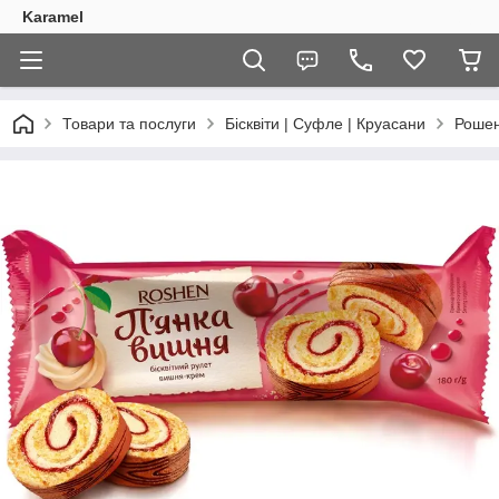
Karamel
Товари та послуги
Бісквіти | Суфле | Круасани
Рошен