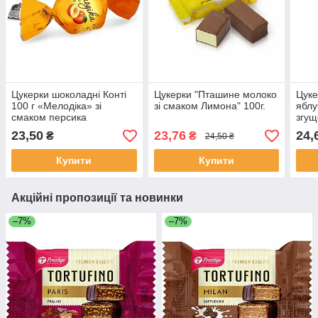
Цукерки шоколадні Конті
Цукерки "Пташине молоко
Цук
100 г «Мелодіка» зі
зі смаком Лимона" 100г.
яблу
смаком персика
згущ
вагов
23,50
23,76
24,
₴
₴
24,50 ₴
Купити
Купити
Акційні пропозиції та новинки
–7%
–7%