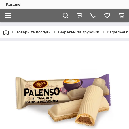
Karamel
Товари та послуги
Вафельні та трубочки
Вафельні ба