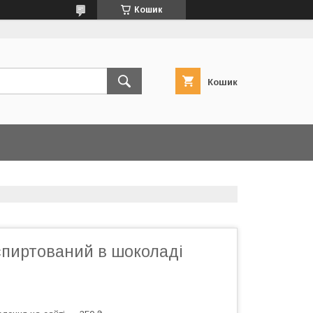
Кошик
Кошик
спиртований в шоколаді