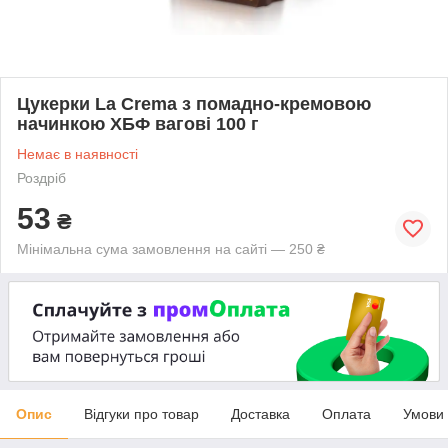
Цукерки La Crema з помадно-кремовою
начинкою ХБФ вагові 100 г
Немає в наявності
Роздріб
53
₴
Мінімальна сума замовлення на сайті — 250 ₴
Опис
Відгуки про товар
Доставка
Оплата
Умови