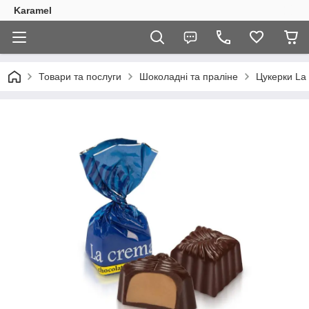
Karamel
Товари та послуги
Шоколадні та праліне
Цукерки La