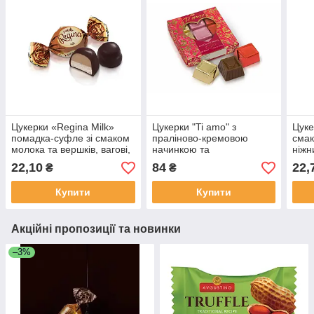
Цукерки «Regina Milk»
Цукерки "Ti amo" з
Цуке
помадка-суфле зі смаком
праліново-кремовою
смак
молока та вершків, вагові,
начинкою та
ніжн
100 г
кукурудзяними кульками
глаз
22,10
84
22,
₴
₴
ХБФ 92 г
Купити
Купити
Акційні пропозиції та новинки
–3%