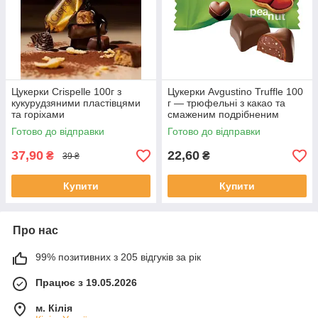
Цукерки Crispelle 100г з
Цукерки Avgustino Truffle 100
кукурудзяними пластівцями
г — трюфельні з какао та
та горіхами
смаженим подрібненим
арахісом
Готово до відправки
Готово до відправки
37,90
22,60
₴
₴
39 ₴
Купити
Купити
Про нас
99% позитивних з 205 відгуків за рік
Працює з 19.05.2026
м. Кілія