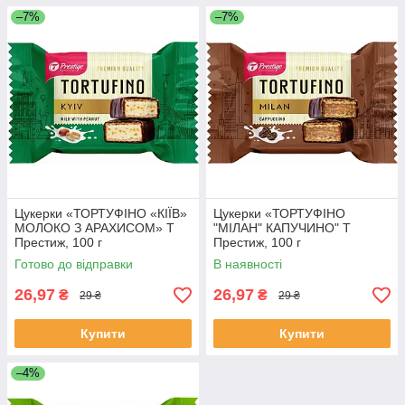
–7%
–7%
Цукерки «ТОРТУФІНО «КІЇВ»
Цукерки «ТОРТУФІНО
МОЛОКО З АРАХИСОМ» Т
"МІЛАН" КАПУЧИНО" Т
Престиж, 100 г
Престиж, 100 г
Готово до відправки
В наявності
26,97
26,97
₴
₴
29 ₴
29 ₴
Купити
Купити
–4%