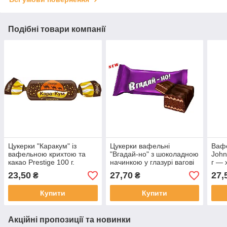
Подібні товари компанії
Цукерки "Каракум" із
Цукерки вафельні
Вафе
вафельною крихтою та
"Вгадай-но" з шоколадною
John
какао Prestige 100 г.
начинкою у глазурі вагові
г — 
100 г
шок
23,50
27,70
27,
₴
₴
Купити
Купити
Акційні пропозиції та новинки