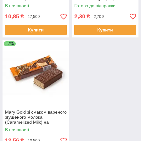
В наявності
Готово до відправки
10,85
2,30
₴
₴
17,50 ₴
2,70 ₴
Купити
Купити
–7%
Mary Gold зі смаком вареного
згущеного молока
(Caramelized Milk) на
фруктозі 38 г
В наявності
12,56
₴
13,50 ₴