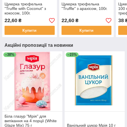
Цукерка трюфельна
Цукерка трюфельна
Цуке
"Truffle with Coconut" з
"Truffle" з арахісом, 100г.
100 
кокосом, 100г.
трюф
фун
22,60
22,60
38
₴
₴
Купити
Купити
Акційні пропозиції та новинки
–38%
–15%
Біла глазур "Мрія" для
випікання на 4 порції (White
Glaze Mix) 75 г
Ванільний цукор Мрія 10 г