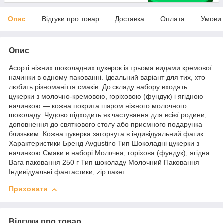
Опис
Відгуки про товар
Доставка
Оплата
Умови
Опис
Асорті ніжних шоколадних цукерок із трьома видами кремової
начинки в одному пакованні. Ідеальний варіант для тих, хто
любить різноманіття смаків. До складу набору входять
цукерки з молочно-кремовою, горіховою (фундук) і ягідною
начинкою — кожна покрита шаром ніжного молочного
шоколаду. Чудово підходить як частування для всієї родини,
доповнення до святкового столу або приємного подарунка
близьким. Кожна цукерка загорнута в індивідуальний фатик
Характеристики Бренд Avgustino Тип Шоколадні цукерки з
начинкою Смаки в наборі Молочна, горіхова (фундук), ягідна
Вага паковання 250 г Тип шоколаду Молочний Паковання
Індивідуальні фантастики, zip пакет
Приховати
Відгуки про товар